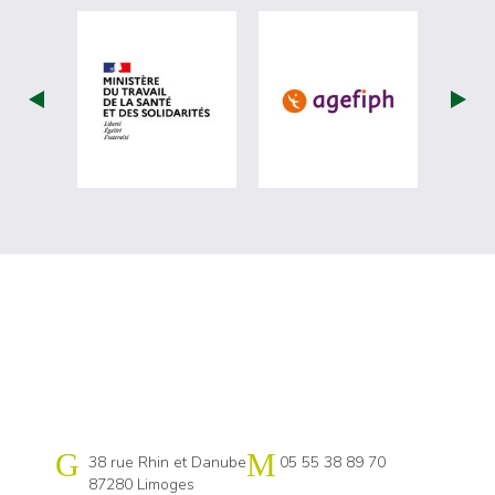
visiter les site de Ministère du travail (
visiter les si
Cap emploi 87
38 rue Rhin et Danube
05 55 38 89 70
87280 Limoges