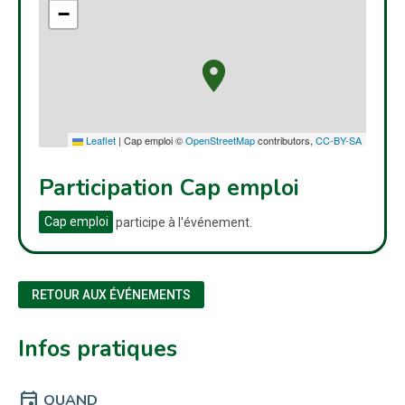
−
Leaflet
|
Cap emploi ©
OpenStreetMap
contributors,
CC-BY-SA
Participation Cap emploi
Cap emploi
participe à l'événement.
RETOUR AUX ÉVÉNEMENTS
Infos pratiques
event
QUAND