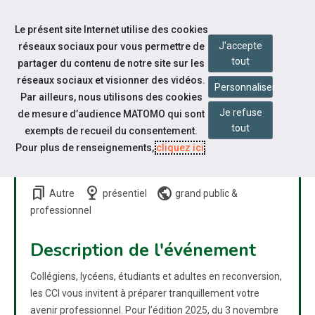
Accéder à notre page Facebook
Accéder à notre page Youtube
Accéder à notre page Linkedin
Aller à la navigation
Le présent site Internet utilise des cookies
Aller au contenu
J'accepte
réseaux sociaux pour vous permettre de
tout
partager du contenu de notre site sur les
réseaux sociaux et visionner des vidéos.
Personnaliser
Par ailleurs, nous utilisons des cookies
Je refuse
de mesure d’audience MATOMO qui sont
LES NUITS DE L'ORIENTATION
tout
exempts de recueil du consentement.
: TROUVER SA VOIE SANS
Pour plus de renseignements,
cliquez ici
.
STRESS
bookmarks
nest_cam_indoor
public
Autre
présentiel
grand public
&
professionnel
Description de l'événement
Collégiens, lycéens, étudiants et adultes en reconversion,
les CCI vous invitent à préparer tranquillement votre
avenir professionnel. Pour l’édition 2025, du 3 novembre