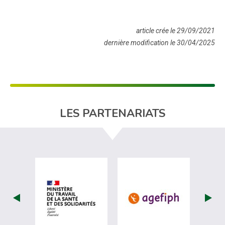
article crée le 29/09/2021
dernière modification le 30/04/2025
LES PARTENARIATS
visiter les site de Ministère du travail (
visiter les si