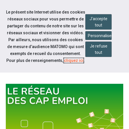
Accéder à notre page Facebook
Accéder à notre page Youtube
Accéder à notre page Linkedin
Aller à la navigation
Le présent site Internet utilise des cookies
Aller au contenu
J'accepte
réseaux sociaux pour vous permettre de
tout
partager du contenu de notre site sur les
réseaux sociaux et visionner des vidéos.
Personnaliser
Par ailleurs, nous utilisons des cookies
Je refuse
de mesure d’audience MATOMO qui sont
Qui sommes-nous ?
tout
exempts de recueil du consentement.
PRÉSENTATION DU RÉSEAU DES
Pour plus de renseignements,
cliquez ici
.
CAP EMPLOI